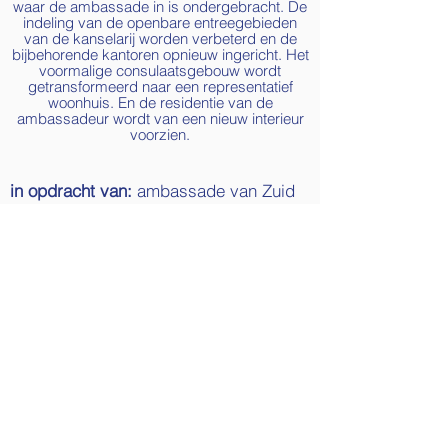
waar de ambassade in is ondergebracht. De
indeling van de openbare entreegebieden
van de kanselarij worden verbeterd en de
bijbehorende kantoren opnieuw ingericht. Het
voormalige consulaatsgebouw wordt
getransformeerd naar een representatief
woonhuis. En de residentie van de
ambassadeur wordt van een nieuw interieur
voorzien.
in opdracht van:
ambassade van Zuid
Afrika
programma:
herstructurering van 2
klassieke woonvilla’s en een
kantoorpand, herinrichting van de
formele tuin (incl. nieuwe bijgebouwen)
bouwmanagement:
Visiplan, Delft
constructeur:
Bureau Broersma, Den
Haag
installatie adviseur:
CoSource, Best