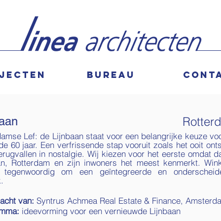
jecten
bureau
cont
baan
Rotter
damse Lef: de Lijnbaan staat voor een belangrijke keuze vo
e 60 jaar. Een verfrissende stap vooruit zoals het ooit ont
terugvallen in nostalgie. Wij kiezen voor het eerste omdat d
an, Rotterdam en zijn inwoners het meest kenmerkt. Win
t tegenwoordig om een geïntegreerde en onderscheid
.
racht van:
Syntrus Achmea Real Estate & Finance, Amsterd
amma:
ideevorming voor een vernieuwde Lijnbaan