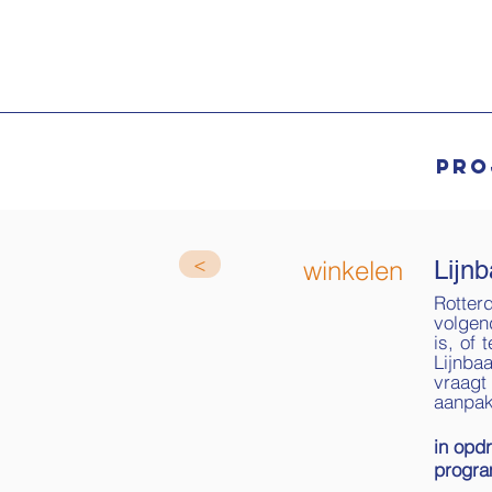
pro
<
winkelen
Lijn
Rotter
volgend
is, of 
Lijnba
vraag
aanpak
in opd
progr