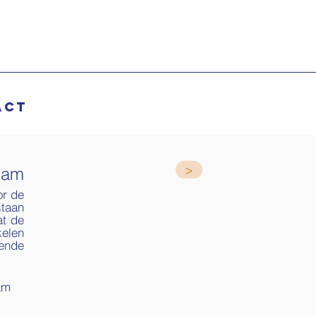
act
>
dam
or de
staan
at de
kelen
ende
am